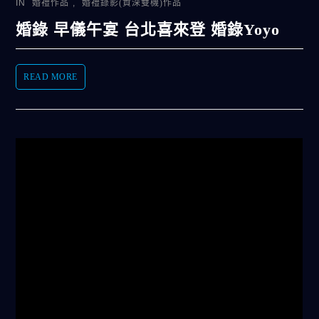
IN
婚禮作品
,
婚禮錄影(資深雙機)作品
婚錄 早儀午宴 台北喜來登 婚錄Yoyo
READ MORE