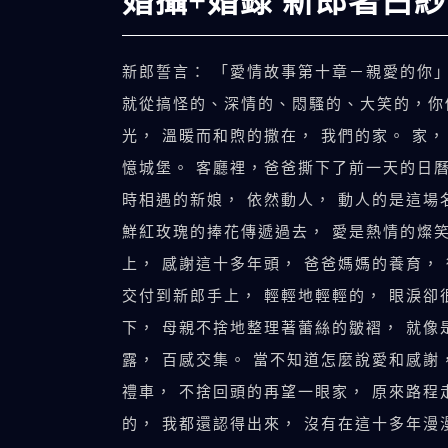
婚攝+婚錄 新郎著白紗
新郎誓言： 「愛情故事第十章－親愛的你
就從搞怪的、深情的、悶騷的、大笑的，你們
光， 溫暖而和煦的撒在， 我們的家。 家
憶城堡。 客廳裡，爸爸撕下了前一天的日曆
時相遇的新娘， 依然動人， 動人的是這場
鮮紅玫瑰的捧花傳遞過去， 愛是熱情的燦
上， 感謝這十多年頭， 爸爸媽媽的養育，
交付到新郎手上， 輕輕地輕輕的， 眼淚卻
下， 母親不捨地整理著蕾絲的皺褶， 就像
露， 百感交集。 當不知道怎麼說愛和感謝
禮車， 不捨回頭的再望一眼家， 原來路程
的， 我都還認得出來， 沒有在這十多年漫漫