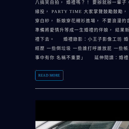
八搞笑自拍， 婚禮嗎？！ 要辦就辦一輩子
緣投， PARTY TIME 大家掌聲鼓勵
穿白紗， 新娘穿花襯衫進場， 不要浪漫的
準備將愛情升等成一生婚禮的伴娘， 結果新
禮下去。 婚禮錄影：小王子影像工坊 婚
經歷 一些倒垃圾 一些誰打呼誰放屁 一些帳
事中有你 名稱不重要」 延伸閱讀：婚禮二
READ MORE