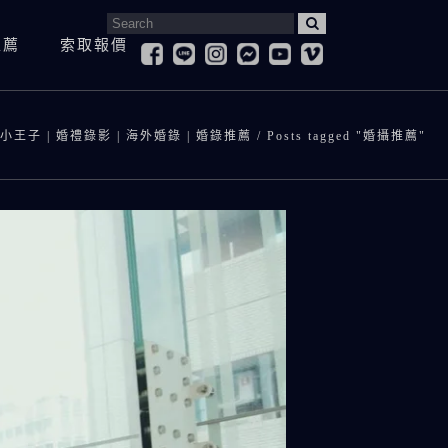
Search
推薦
索取報價
for:
婚紗照
寶寶抓周&慶生紀錄
登
婚紗側錄
小王子 | 婚禮錄影 | 海外婚錄 | 婚錄推薦
/
Posts tagged "婚攝推薦"
孕婦寫真
求
兒童寫真
訪
寶寶抓周&慶生紀錄
登記拍攝
全家福
愛
孕婦寫真
求婚紀錄
兒童寫真
訪談影片
全家福
愛情微電影