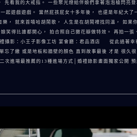
， 先看我的大戒指。 一些聚光燈給伴娘們拿著泡泡槍閃亮
鼓勵， 一起遊戲遊戲。 當然屁孩屁女十多年後， 也還是年紀大
音樂， 就來首嘻哈胡鬧歌， 人生是在胡鬧裡找同溫， 如果
娘笑得比誰都開心， 拍合照自己撒花瓣做特效。 再拍一張、
禮攝影：小王子影像工坊 宴會廳：君品酒店 從此過著幸福
單忘了繳 或是地板和牆壁的顏色 直到故事最後 才是 很久很
次進場最推薦的13種進場方式│婚禮錄影畫面獨家公開 預約