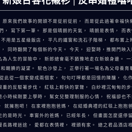
 新娘台客花襯衫 | 反串婚禮嘻
」 原來我們故事的開頭不是從前從前， 而是從此過著幸福快
， 寫下第一筆。 那是個晴朗的天氣， 晴朗是表情， 而
， 不用是五星級飯店， 平凡的鐵窗和洗石子階梯， 都布置
， 同時翻開了每個新的今天。 今天， 迎娶時，推開門映
名為人生的冒險中， 新郎總會毫不猶豫地走在新娘身邊。 一
笑和靦腆的凝望。 駝色沙發上， 正舉行著一場名為父母養育
 從此從一個家變成兩個家， 句句叮嚀都是回憶的陳釀， 化
很重的反駁著步伐， 紅毯上輕快的掌聲， 白紗裡沉甸甸的
是小時候剛要上學時， 幫女兒整理制服的心情， 祝福卻也不
， 就擁抱吧！ 在家裡抱抱爸媽， 在結婚典禮的紅毯上抱抱
走的是時光。 車窗外的爸媽， 已經年長， 但畫面怎麼還停
長路裡迷途， 愛都在表情裡， 裡頭有家。 總之君品酒店裡我