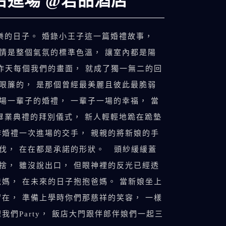
哈進場 @君品酒店
樂的日子。 婚錄小王子這一篇婚禮故事，
表情是整個氣氛的標準色溫， 讓室內都是陽
上昨天每個我們的畫面， 就成了獨一無二的回
入眼簾的， 是那個曾經最美麗且彼此最脆弱
場一輩子的婚禮， 一輩子一場的幸福， 當
畢業典禮的拜別儀式， 新人輕輕地跪在跪墊
作婚禮一次進場的交手， 親親的將新娘的手
步伐， 在在都是承諾的形狀。 頭紗緩緩蓋
捨， 雖沒說出口， 但眼神裡的反光已經透
爸媽， 在未來的日子抱抱爸媽。 當新娘坐上
留在， 準備上學時你們那慈祥的笑容， 一樣
們Party， 飯店大門跟伴郎伴娘們一起三