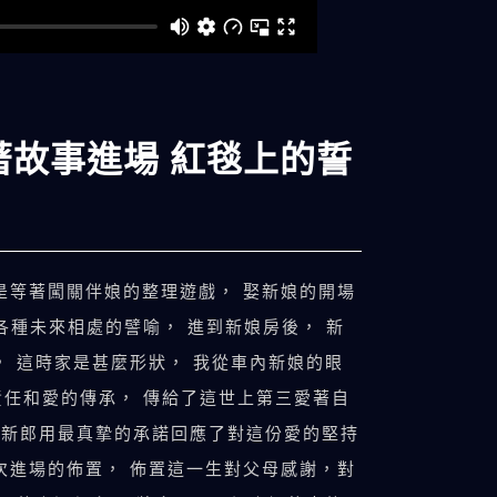
著故事進場 紅毯上的誓
是等著闖關伴娘的整理遊戲， 娶新娘的開場
各種未來相處的譬喻， 進到新娘房後， 新
， 這時家是甚麼形狀， 我從車內新娘的眼
責任和愛的傳承， 傳給了這世上第三愛著自
， 新郎用最真摯的承諾回應了對這份愛的堅持
次進場的佈置， 佈置這一生對父母感謝，對