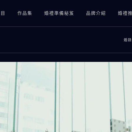
項目
作品集
婚禮準備秘笈
品牌介紹
婚禮
婚禮錄影(總監三機)
婚禮錄影(資深雙機)
婚錄
婚禮攝影
婚禮錄影(總監三機)
婚紗照
SDE當日快剪快播
婚禮錄影(資深雙機)
婚紗側錄
海外婚錄
婚禮攝影
SDE當日快剪快播
海外婚錄