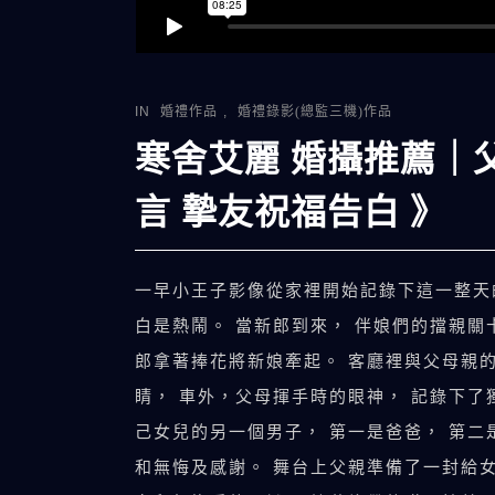
IN
婚禮作品
,
婚禮錄影(總監三機)作品
寒舍艾麗 婚攝推薦｜
言 摯友祝福告白 》
一早小王子影像從家裡開始記錄下這一整天
白是熱鬧。 當新郎到來， 伴娘們的擋親關
郎拿著捧花將新娘牽起。 客廳裡與父母親的
睛， 車外，父母揮手時的眼神， 記錄下了
己女兒的另一個男子， 第一是爸爸， 第二
和無悔及感謝。 舞台上父親準備了一封給