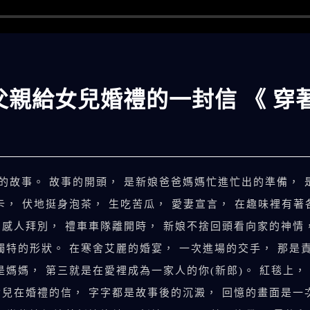
父親給女兒婚禮的一封信 《 穿
的故事。 故事的開頭， 是新娘爸爸媽媽忙進忙出的準備， 
卡， 伏地挺身泡茶， 生吃苦瓜， 愛妻宣言， 在趣味裡有著
感人拜別， 禮車車隊離開時， 新娘不捨回頭看向家的神情
獨特的形狀。 在寒舍艾麗的婚宴， 一次進場的交手， 那是
是媽媽， 第三就是在愛裡成為一家人的你(新郎)。 紅毯上
女兒在婚禮的信， 字字都是故事後的沉澱， 回憶的畫面是一