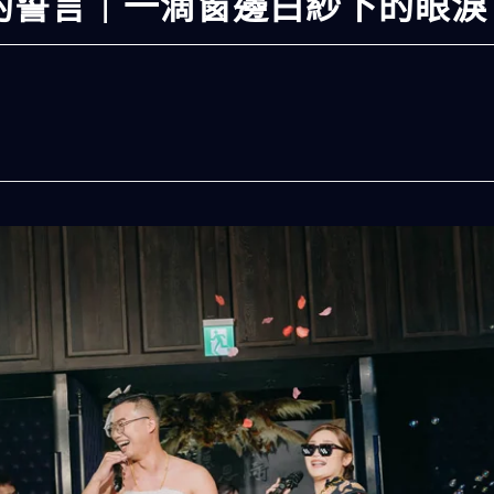
的誓言｜一滴窗邊白紗下的眼淚