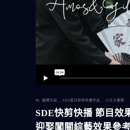
IN
婚禮作品
,
SDE當日快剪快播作品
,
小王子嚴選
SDE快剪快播 節目效
迎娶闖關綜藝效果參考