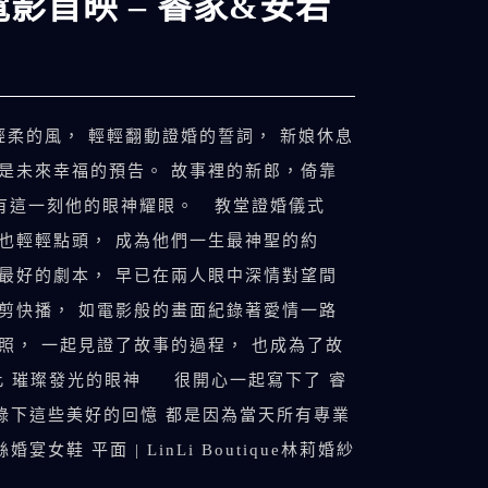
電影首映 – 睿家&安若
堂裡輕柔的風， 輕輕翻動證婚的誓詞， 新娘休息
都是未來幸福的預告。 故事裡的新郎，倚靠
沒有這一刻他的眼神耀眼。 教堂證婚儀式
帝也輕輕點頭， 成為他們一生最神聖的約
為最好的劇本， 早已在兩人眼中深情對望間
快剪快播， 如電影般的畫面紀錄著愛情一路
照， 一起見證了故事的過程， 也成為了故
此 璀璨發光的眼神 很開心一起寫下了 睿
紀錄下這些美好的回憶 都是因為當天所有專業
婚宴女鞋 平面 | LinLi Boutique林莉婚紗