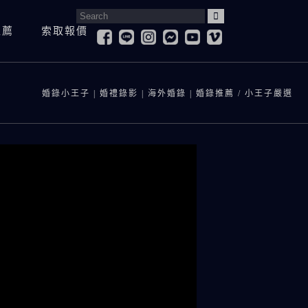
Search
推薦
索取報價
for:
婚紗照
寶寶抓周&慶生紀錄
登
婚紗側錄
婚錄小王子 | 婚禮錄影 | 海外婚錄 | 婚錄推薦
/
小王子嚴選
孕婦寫真
求
兒童寫真
訪
寶寶抓周&慶生紀錄
登記拍攝
全家福
愛
孕婦寫真
求婚紀錄
兒童寫真
訪談影片
全家福
愛情微電影