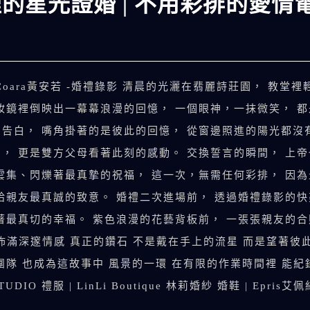
裡的星光證婚 | 不用彩排的愛情
&Coara黃安若 -婚禮錄影 清晨的光灑在翡麗詩莊園， 教
妝鏡裡倒映出一幕幕浪漫的回憶， 一個眼神，一抹微笑， 
句告白， 嘴角掛著的是彼此的回憶， 從窗邊照進的陽光都
， 更是雙方父母看著此刻的感動。 交換誓言的瞬間， 上
雲集、閃爍著最真摯的祝福， 這一次，無需任何彩排， 因
給親友最真誠的致意。 婚禮二次進場前， 透過婚禮錄影的
著最真切的幸福。 紫色浪漫的花藝背板前， 一張張親友的合
佈滿深邃情感 真正的鑽石 不是戴在手上的流星 而是望著彼
團隊 也成為這故事中 風景的一環 在有限的作業時間裡 能
 禮服 | LinLi Boutique 林莉婚紗 婚鞋 | Epris艾佩絲
.