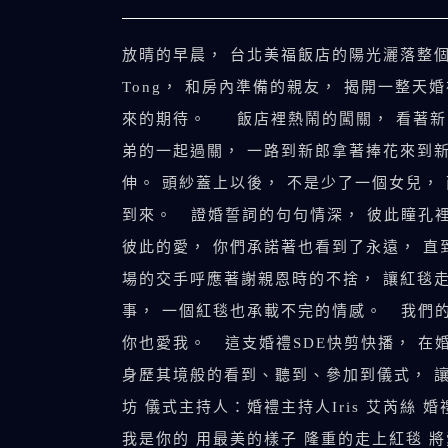
放晴的早晨， 台北美福飯店的陽光灑落整
Tong， 和房內準備的親友， 揭開一整
來的期待。 飯店裡熱鬧的闖關， 看著新郎
弟的一起過關， 一路到新郎拿著捧花來到
伸。 頭紗蓋上以後， 不是少了一個女兒，
到來。 證婚誓詞的句句情深， 彼此瞳孔
彼此的愛， 你們承諾著也看到了永遠， 直
場的交手呼應著謝親恩時的不捨， 讓紅毯
事， 一個紅毯也承載不完的情感。 我們的
你也愛我。 這支婚禮SDE快剪快播， 在
身歷其境般的看到、聽到、參加到儀式， 讓婚禮添
坊 儀式主持人：婚禮主持人Iris 艾芮絲
我是你的 用最美的樣子 隆重的走上紅毯 