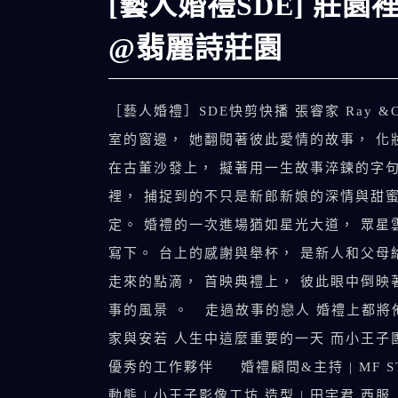
[藝人婚禮SDE] 莊園
@翡麗詩莊園
［藝人婚禮］SDE快剪快播 張睿家 Ray 
室的窗邊， 她翻閱著彼此愛情的故事， 化
在古董沙發上， 擬著用一生故事淬鍊的字
裡， 捕捉到的不只是新郎新娘的深情與甜蜜
定。 婚禮的一次進場猶如星光大道， 眾星
寫下。 台上的感謝與舉杯， 是新人和父母
走來的點滴， 首映典禮上， 彼此眼中倒映
事的風景 。 走過故事的戀人 婚禮上都將
家與安若 人生中這麼重要的一天 而小王子
優秀的工作夥伴 婚禮顧問&主持 | MF STUDIO
動態 | 小王子影像工坊 造型 | 田宇君 西服..