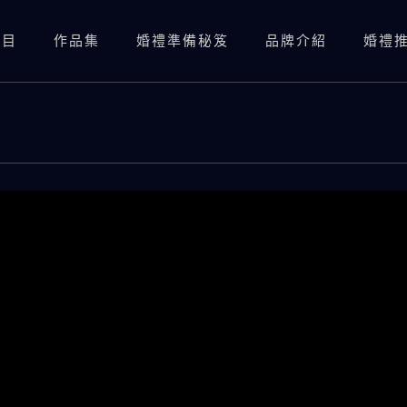
項目
作品集
婚禮準備秘笈
品牌介紹
婚禮
婚禮錄影(總監三機)
婚禮錄影(資深雙機)
婚禮攝影
婚禮錄影(總監三機)
婚紗照
SDE當日快剪快播
婚禮錄影(資深雙機)
婚紗側錄
海外婚錄
婚禮攝影
SDE當日快剪快播
海外婚錄