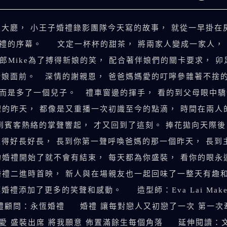
個大廳， 小王子婚禮錄影團隊今天寫的故事， 就從一早掛
天婚禮的序幕。 文定一杯杯的甜茶， 將兩家人變成一家人，
Mike為了搏得新娘的笑， 配合著伴娘們的關卡要求， 
新娘面前。 深情的謝親恩， 爸爸媽媽愛的叮嚀參雜著不捨的
 而是多了一個兒子。 禮車窗邊的揮手， 看的到父母眼中
裡的昨天， 都像是又重播一次初識至今的點滴， 時間在兩人
到賓客熱絡的掌聲響起， 才又回到了這刻。 捧花拋向天際後
走得好長好長， 長到你第一聲呼喚爸媽的那一個昨天， 長到
婚禮開始了就不會有結束， 每天都為你盛裝， 看你的眼永
婚禮二進時首映， 新人與在場親友也一起回味了一整天有趣和
加了更多的笑聲和感動。 造型師：Eva Lai Makeup 
 婚禮顧問：永恆婚禮 婚禮 讓每對戀人又初戀了一次 第一
將愛 盛裝出席 將我願意 佈置滿餘生每個角落 延伸閱讀：