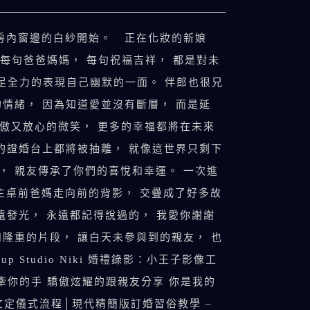
在房內窗邊的白紗開始。 正在化妝的新娘
 每句爸爸媽媽， 每句祝福吉祥， 都是對未
卯足全力的表現自己幽默的一面。 伴郎也很兄
情緒， 因為知道愛並沒有斷層， 而是延
驕傲又放心的微笑， 更多的幸福都將在未來
的證婚台上都將被抽離， 就像這世界只剩下
， 親友傳承了你們的喜悅和幸運。 一次進
主桌前爸媽走向前的背影， 交疊成了好多故
遠發光， 永遠都記得說過的， 我愛你謝謝
隆重的片段， 讓白天未參與到的親友， 也
Studio Niki 婚禮錄影：小王子影像工
次牽你的手 驕傲炫耀的跟親友分享 你是我的
文定儀式流程│現代精簡版訂婚習俗教學 –