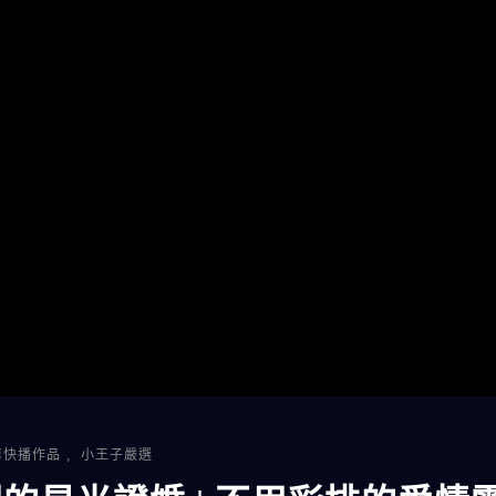
剪快播作品
,
小王子嚴選