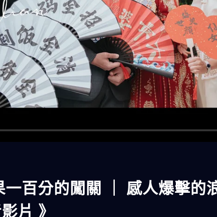
果一百分的闖關 ｜ 感人爆擊的浪
影片 》