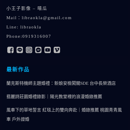
小王子影像 – 嘻瓜
Mail：
libraokla@gmail.com
Line: libraokla
Phone:0919316007
最新作品
蘭克斯特機師主題婚禮：新娘安檢闖關SDE 台中長榮酒店
翡麗詩莊園婚禮錄影｜陽光教堂裡的浪漫婚錄推薦
風車下的草地誓言 紅毯上的雙向奔赴｜婚錄推薦 桃園青青風
車 戶外證婚