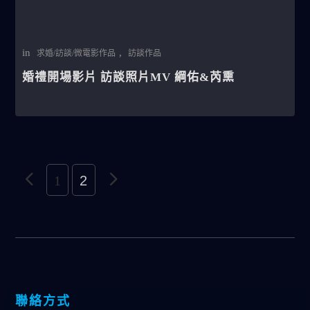
in
,
求婚/訪談/微電影作品
訪談作品
婚禮開場影片 訪談照片MV 綱佑&芮熏
1
2
聯絡方式