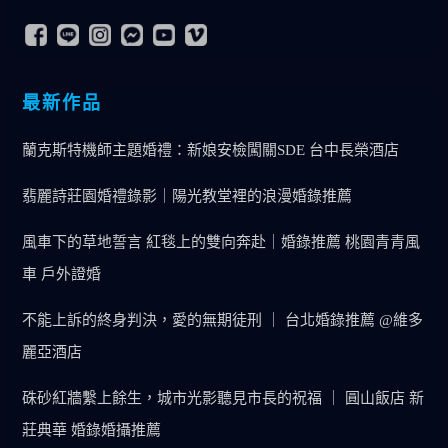
最新作品
蘭克斯特機師主題婚禮：新娘安檢闖關SDE 台中長榮酒店
翡麗詩莊園婚禮錄影｜陽光教堂裡的浪漫婚錄推薦
風車下的草地誓言 紅毯上的雙向奔赴｜婚錄推薦 桃園青青風
車 戶外證婚
不能上訴的終身判決，愛的無期徒刑 ｜ 台北婚錄推薦 @維多
麗亞酒店
硃砂紅牆繫上餘生，城市光影聽見市長的祝福 ｜ 圓山飯店 新
莊典華 婚錄婚攝推薦