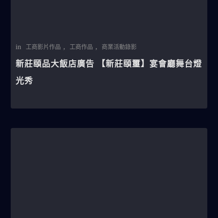
in
,
,
工商影片作品
工商作品
商業活動錄影
新莊頤品大飯店廣告 【新莊頤璽】宴會廳舞台燈
光秀