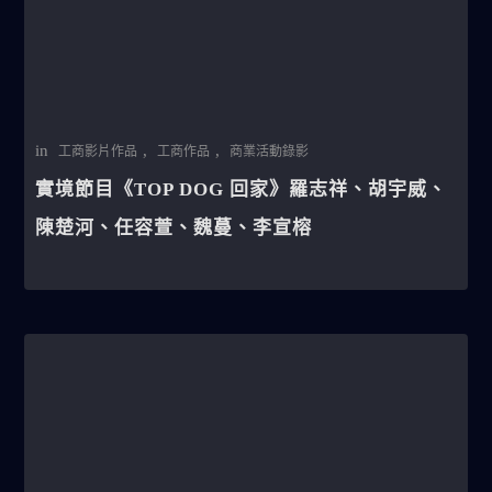
in
,
,
工商影片作品
工商作品
商業活動錄影
實境節目《TOP DOG 回家》羅志祥、胡宇威、
陳楚河、任容萱、魏蔓、李宣榕