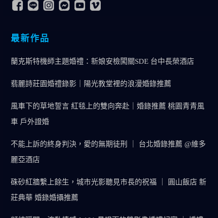
最新作品
蘭克斯特機師主題婚禮：新娘安檢闖關SDE 台中長榮酒店
翡麗詩莊園婚禮錄影｜陽光教堂裡的浪漫婚錄推薦
風車下的草地誓言 紅毯上的雙向奔赴｜婚錄推薦 桃園青青風
車 戶外證婚
不能上訴的終身判決，愛的無期徒刑 ｜ 台北婚錄推薦 @維多
麗亞酒店
硃砂紅牆繫上餘生，城市光影聽見市長的祝福 ｜ 圓山飯店 新
莊典華 婚錄婚攝推薦