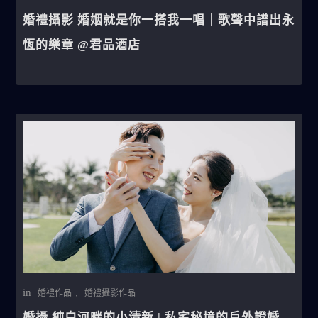
婚禮攝影 婚姻就是你一搭我一唱｜歌聲中譜出永
恆的樂章 @君品酒店
in
,
婚禮作品
婚禮攝影作品
婚攝 純白河畔的小清新 | 私宅秘境的戶外證婚