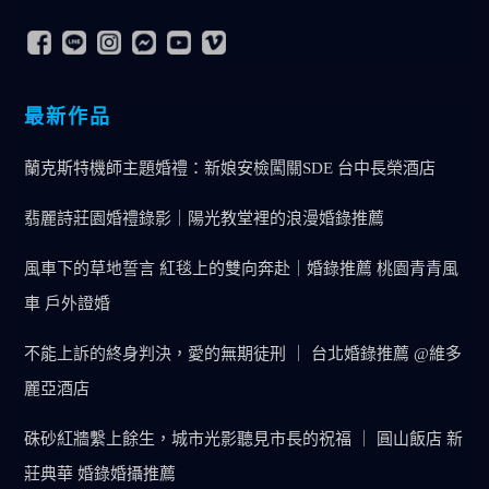
最新作品
蘭克斯特機師主題婚禮：新娘安檢闖關SDE 台中長榮酒店
翡麗詩莊園婚禮錄影｜陽光教堂裡的浪漫婚錄推薦
風車下的草地誓言 紅毯上的雙向奔赴｜婚錄推薦 桃園青青風
車 戶外證婚
不能上訴的終身判決，愛的無期徒刑 ｜ 台北婚錄推薦 @維多
麗亞酒店
硃砂紅牆繫上餘生，城市光影聽見市長的祝福 ｜ 圓山飯店 新
莊典華 婚錄婚攝推薦