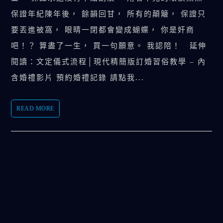
保證年紀陳年後， 餘韻回甘， 所有的顛簸， 保證只
要丟進被窩， 眼睛一閉都會變成蝴蝶， 你是奸商
吧！？ 算盡了一生， 買一句願意。 我認陪！ 延伸
閱讀：文定儀式流程│現代精簡版訂婚習俗教學 – 內
含婚禮影片 預約婚禮記錄 請點我...
READ MORE