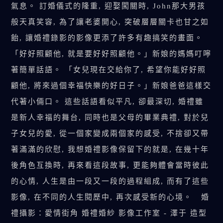
氣息。 訂婚儀式的隆重, 迎娶闖關時, John那大男孩
般天真笑容, 為了讓老婆開心, 突破層層關卡也甘之如
飴, 讓婚禮錄影的影像更添了許多有趣搞笑的畫面。
「好好照顧他, 就是要好好照顧他。」新娘的媽媽叮嚀
著簡單話語。 「女兒現在交給你了, 希望你能好好照
顧他, 將來過個幸福快樂的好日子。」新娘爸爸這樣交
代著小倆口。 這些話語看似平凡, 卻最深切, 婚禮雖
是新人幸福的舞台, 同時也是父母的畢業典禮, 對於兒
子女兒的愛, 從一個家變成兩個家的感受, 不捨卻又帶
著滿滿的欣慰, 我想婚禮影像保留下的就是, 在幾十年
後角色互換時, 再來看這段故事, 更能夠體會當時彼此
的心情, 人生是由一段又一段的過程組成, 而有了這些
影像, 在不同的人生閱歷中, 再次感受新的心境。 婚
禮攝影：愛情街角 婚禮婚紗 影像工作室 - 澤于 造型