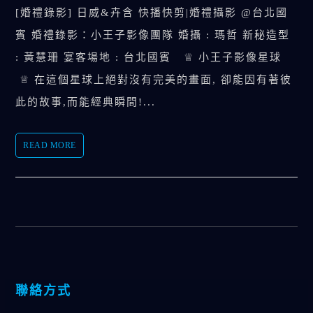
[婚禮錄影] 日威&卉含 快播快剪|婚禮攝影 @台北國
賓 婚禮錄影：小王子影像團隊 婚攝 : 瑪哲 新秘造型
: 黃慧珊 宴客場地 : 台北國賓 ♕ 小王子影像星球
♕ 在這個星球上絕對沒有完美的畫面, 卻能因有著彼
此的故事,而能經典瞬間!...
READ MORE
聯絡方式