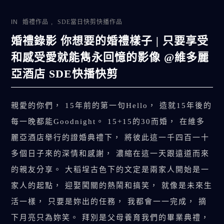
IN
婚禮作品
,
SDE當日快剪快播作品
婚禮錄影 你想要的婚禮樣子 | 只要享受
和感受愛就能雋永回憶的影像 @維多麗
亞酒店 SDE快播快剪
親愛的你們， 15年前的第一句Hello， 造就15年後的
每一晚都能Goodnight。 15+15的30而婚， 在維多
麗亞酒店舉行的證婚典禮下， 將彼此這一千四百一十
多個日子來的深情和感謝， 濃縮在這一天跟遠道而來
的親友分享。 大稻埕古色下的文定是兩家人開始是一
家人的起點， 迎娶闖關的熱鬧和搞笑， 就像是未來生
活一樣， 只要是妳出的任務， 我都會一一完成， 摘
下月亮只為妳笑。 拜別是父母養育我們的畢業典禮，