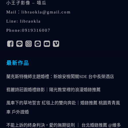
小王子影像 – 嘻瓜
Mail：
libraokla@gmail.com
Line: libraokla
Phone:0919316007
最新作品
蘭克斯特機師主題婚禮：新娘安檢闖關SDE 台中長榮酒店
翡麗詩莊園婚禮錄影｜陽光教堂裡的浪漫婚錄推薦
風車下的草地誓言 紅毯上的雙向奔赴｜婚錄推薦 桃園青青風
車 戶外證婚
不能上訴的終身判決，愛的無期徒刑 ｜ 台北婚錄推薦 @維多