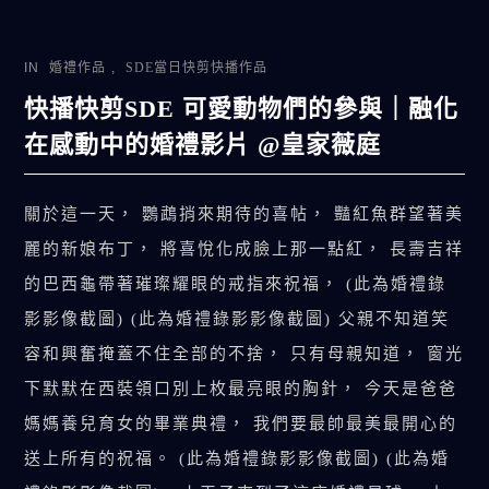
IN
婚禮作品
,
SDE當日快剪快播作品
快播快剪SDE 可愛動物們的參與｜融化
在感動中的婚禮影片 @皇家薇庭
關於這一天， 鸚鵡捎來期待的喜帖， 豔紅魚群望著美
麗的新娘布丁， 將喜悅化成臉上那一點紅， 長壽吉祥
的巴西龜帶著璀璨耀眼的戒指來祝福， (此為婚禮錄
影影像截圖) (此為婚禮錄影影像截圖) 父親不知道笑
容和興奮掩蓋不住全部的不捨， 只有母親知道， 窗光
下默默在西裝領口別上枚最亮眼的胸針， 今天是爸爸
媽媽養兒育女的畢業典禮， 我們要最帥最美最開心的
送上所有的祝福。 (此為婚禮錄影影像截圖) (此為婚