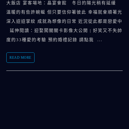
大飯店 宴客場地：晶宴會館 冬日的陽光稍有延緩
溫暖的有些許蜿蜒 但只要信仰著彼此 幸福就會順著光
深入迢迢掌紋 成就為想像的日常 近況從此都是戀愛中
延伸閱讀：迎娶闖關關卡影像大公開 | 好笑又不失帥
度的33種愛的考驗 預約婚禮記錄 請點我 ...
READ MORE