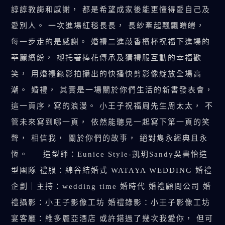
諄諄教誨和感謝， 都是希望成家後能更懂得愛自己及
愛別人。 一次進場紅毯長長， 長紗牽起飄飄皚皚，
每一步走的是感謝。 婚禮二進敲香檳杯祝福下進場的
華麗繽紛， 襯托著捧花傳承及猜禮服互動的幸福歡
笑， 用婚禮錄影拍攝出的快播快剪影像綻放全場高
潮。 婚禮， 其實是一場關於你們生活的新書發表會，
這一頁序，寫的浪漫。 小王子祝福周先生周太太， 不
管未來寫到哪一頁， 依然能聽見一起寫下第一頁的笑
聲， 相信我， 關於你們的故事， 絕對雋永經典且永
恆。 造型師：Eunice Style-凱玥Sandy吳書怡造
型團隊 禮服：綿谷結婚式 WATAYA WEDDING 婚禮
企劃｜主持：wedding time 婚時代 婚禮顧問公司 婚
禮攝影：小王子影像工坊 婚禮錄影：小王子影像工坊
宴客廳：維多麗亞酒店 或許錯過了幾次我愛你， 但可