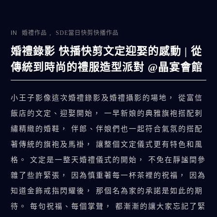
IN
婚禮作品
,
SDE當日快剪快播作品
婚禮錄影 快播快剪文定迎娶的感動 | 從
傳統到時尚的禮服造型派對 @晶宴會館
小王子影像這次婚禮錄影及婚禮攝影的場地， 從富信
飯店的文定、迎娶開始， 一早新娘的典雅旗袍搭配刺
繡精緻的婚鞋， 伴郎、伴娘們也一起符合氣氛的搭配
著傳統的旗袍及馬褂， 讓整個文定儀式更有特色和風
格。 文定是一整天婚禮儀式的開始， 不免在靜謐間參
雜了些許緊張， 因為慎重著每一杯茶裡的祝福， 因為
知道金飾戒指閃耀後， 那個名為家的承諾是如此的期
待。 每句祝福、每個掌聲， 都漸漸的讓大家忘記了緊