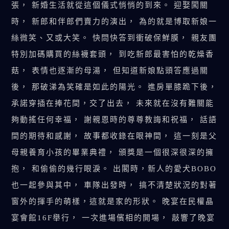
張， 新婚生活就從這個儀式悄悄的到來。 迎娶闖關
時， 新郎和伴郎們賣力的演出， 為的就是博取新娘一
絲微笑、又或大笑。 快問快答到衝破保鮮膜， 親友團
特別加碼購買的絲襪套頭， 到吃新郎最害怕的乾燥香
菇， 表情也逐漸的母湯， 但知道新娘點頭答應過關
後， 那破涕為笑確是如此的陽光。 進房單膝跪下後，
承諾穿插在捧花間，交了出去， 未來就在沒有難關能
夠動搖任何幸福， 謝親恩時的尊尊教誨和祝福， 話語
間的期待和感謝， 故事都收錄在眼神間， 這一刻是父
母親養育小孩的畢業典禮， 頒獎是一個很深很深的擁
抱， 和偷偷的幾行眼淚。 出閣時，新人的愛犬BOBO
也一起參與其中， 車隊出發時， 搞不清楚狀況的對著
窗外的揮手的萌樣，這就是家的形狀。 晚宴在民權晶
宴會館16F舉行， 一次進場儐相的開場， 敲響了晚宴