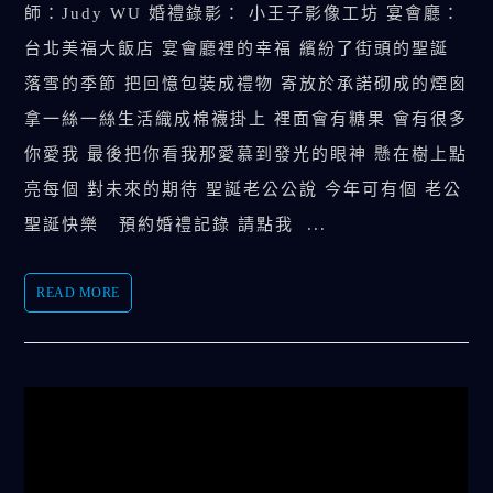
師：Judy WU 婚禮錄影： 小王子影像工坊 宴會廳：
台北美福大飯店 宴會廳裡的幸福 繽紛了街頭的聖誕
落雪的季節 把回憶包裝成禮物 寄放於承諾砌成的煙囪
拿一絲一絲生活織成棉襪掛上 裡面會有糖果 會有很多
你愛我 最後把你看我那愛慕到發光的眼神 懸在樹上點
亮每個 對未來的期待 聖誕老公公說 今年可有個 老公
聖誕快樂 預約婚禮記錄 請點我 ...
READ MORE