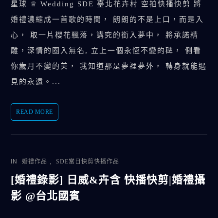
星球 ♕ Wedding SDE 臺北花卉村 空拍快播快剪 將
婚禮濃縮成一首歌的時間， 朗朗的不是上口，而是入
心， 取一片櫻花飄落，講究的銜入夢中， 將承諾精
雕，深情的圈入無名, 立上一個永恆不變的碑， 側看
你歲月不變的美， 我知道那是夢裡夢外， 轉身就能遇
見的永遠。...
READ MORE
IN
婚禮作品
,
SDE當日快剪快播作品
[婚禮錄影] 日威&卉含 快播快剪|婚禮攝
影 @台北國賓