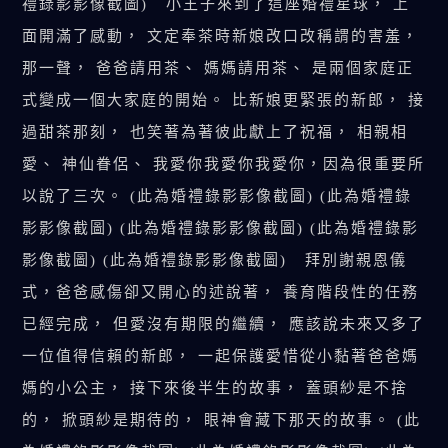
禮錄影影像截圖) 小王子來到了這座婚禮星球， 上
面開滿了感動， 文定奉茶時新娘改口改稱謂的害羞，
那一聲， 爸爸請用茶、 媽媽請用茶、 是兩個家庭正
式變成一個大家庭的開始。 比新娘更緊張的新郎， 接
過甜茶那刻， 也笑著為著彼此獻上了祝福， 相親相
愛、 神仙眷侶、 我愛你我愛你我愛你，因為很重要所
以說了三次。 (此為婚禮錄影影像截圖) (此為婚禮錄
影影像截圖) (此為婚禮錄影影像截圖) (此為婚禮錄影
影像截圖) (此為婚禮錄影影像截圖) 拜別謝親恩儀
式，爸爸感傷卻又開心的述說著， 養育階段性的任務
已經完成， 但愛沒有期限的繼續， 應該說未來又多了
一位值得信賴的新郎， 一起保護愛惜從小黏著爸爸媽
媽的小公主， 接下來後半生的故事， 蓋頭紗是不捨
的， 掀頭紗是期待的， 眼神會藏下那天的故事。 (此