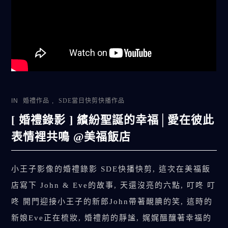
IN
婚禮作品
,
SDE當日快剪快播作品
[ 婚禮錄影 ] 繽紛聖誕的幸福│愛在彼此
表情裡共鳴 @美福飯店
小王子影像的婚禮錄影 SDE快播快剪, 這次在美福飯
店寫下 John & Eve的故事, 天還沒亮的六點, 叮咚 叮
咚 開門迎接小王子的新郎John帶著靦腆的笑, 這時的
新娘Eve正在梳妝, 婚禮前的靜謐, 娓娓醞釀著幸福的