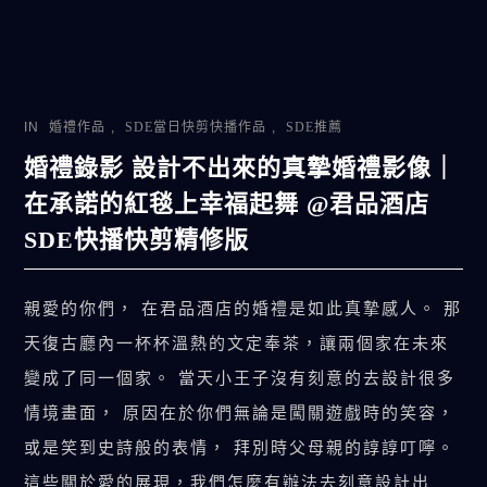
IN
婚禮作品
,
SDE當日快剪快播作品
,
SDE推薦
婚禮錄影 設計不出來的真摯婚禮影像｜
在承諾的紅毯上幸福起舞 @君品酒店
SDE快播快剪精修版
親愛的你們， 在君品酒店的婚禮是如此真摯感人。 那
天復古廳內一杯杯溫熱的文定奉茶，讓兩個家在未來
變成了同一個家。 當天小王子沒有刻意的去設計很多
情境畫面， 原因在於你們無論是闖關遊戲時的笑容，
或是笑到史詩般的表情， 拜別時父母親的諄諄叮嚀。
這些關於愛的展現，我們怎麼有辦法去刻意設計出