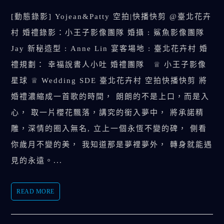
[動態錄影] Yojean&Patty 空拍|快播快剪 @臺北花卉
村 婚禮錄影：小王子影像團隊 婚攝 : 鯊魚影像團隊
Jay 新秘造型 : Anne Lin 宴客場地 : 臺北花卉村 婚
禮規劃： 幸福說書人小吐 婚禮團隊 ♕ 小王子影像
星球 ♕ Wedding SDE 臺北花卉村 空拍快播快剪 將
婚禮濃縮成一首歌的時間， 朗朗的不是上口，而是入
心， 取一片櫻花飄落，講究的銜入夢中， 將承諾精
雕，深情的圈入無名, 立上一個永恆不變的碑， 側看
你歲月不變的美， 我知道那是夢裡夢外， 轉身就能遇
見的永遠。...
READ MORE