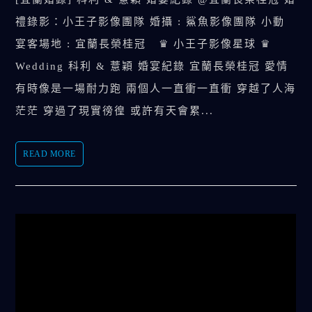
禮錄影：小王子影像團隊 婚攝 : 鯊魚影像團隊 小動
宴客場地 : 宜蘭長榮桂冠 ♛ 小王子影像星球 ♛
Wedding 科利 & 薏穎 婚宴紀錄 宜蘭長榮桂冠 愛情
有時像是一場耐力跑 兩個人一直衝一直衝 穿越了人海
茫茫 穿過了現實徬徨 或許有天會累...
READ MORE