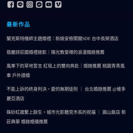
最新作品
蘭克斯特機師主題婚禮：新娘安檢闖關SDE 台中長榮酒店
翡麗詩莊園婚禮錄影｜陽光教堂裡的浪漫婚錄推薦
風車下的草地誓言 紅毯上的雙向奔赴｜婚錄推薦 桃園青青風
車 戶外證婚
不能上訴的終身判決，愛的無期徒刑 ｜ 台北婚錄推薦 @維多
麗亞酒店
硃砂紅牆繫上餘生，城市光影聽見市長的祝福 ｜ 圓山飯店 新
莊典華 婚錄婚攝推薦