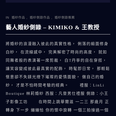
IN
婚紗作品
,
婚紗側錄作品
,
婚紗側錄推薦
藝人婚紗側錄 – KIMIKO & 王教授
將婚紗的浪漫融入彼此的真實性格， 俐落的緞面修身
白紗， 在流線感中， 完美解密了時尚的高度， 就如
同舞者般的表演著一席剪裁， 白T丹寧的自在穿搭，
讓笑容變成彼此最真實的配飾， 時髦即日常， 那輕鬆
愜意卻不失鎂光燈下璀璨的愛情面貌， 做自己的婚
紗， 才是不怕時間考驗的經典。 禮服：LinLi
Boutique 林莉婚紗 西服：凡登男仕禮服 側錄：小王
子影像工坊 在時間上跳華爾滋 一二三 那歲月 正
轉身 下一步 繃繃恰 你的懷中旋轉 一個三拍接過一個