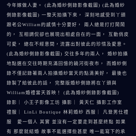
今年嫁做人妻。 (此為婚紗側錄影像截圖) (此為婚紗
側錄影像截圖) 一整天拍攝下來， 深刻地感受到丫頭
跟老公William的感情十分要好， 兩人總是打打鬧鬧
的， 互相調侃卻也展現出相處自在的一面， 互動俏皮
可愛， 總在不經意間，流露出對彼此的珍惜及愛意。
(此為婚紗側錄影像截圖) 交往多年的兩人， 婚紗拍攝
地點選在交往時期充滿回憶的饒河街夜市， 而婚紗側
錄不僅記錄著兩人拍攝婚紗當天的點滴美好， 最後也
錄製了給彼此的話， 完整版婚紗側錄將在丫頭與
William婚禮當天首映！ (此為婚紗側錄影像截圖)
錄影｜ 小王子影像工坊 攝影｜ 黃天仁 攝影工作室
禮服｜ LinLi Boutique 林莉婚紗 西服｜ 凡登男仕禮
服 愛一個人 其實 並沒有一定要走到甚麼終點 如果
有 那麼就結婚 故事不能選擇些甚麼 唯一能寫下的承