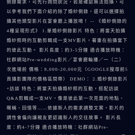
側錄需求，可先行詢問狀況，若是確認無法拍攝，可
以參考我們下面介紹的除了婚紗側錄，還可以選擇拍
攝其他類型影片在宴會廳上播放唷！ -- 《婚紗側錄的
4種呈現形式》 1.單婚紗側錄影片 特色：將當天拍攝
婚紗照時的互動剪輯成一支MV影片，著重在拍攝當下
的彼此互動。 影片長度：約3-5分鐘 適合播放時機：
社群網站Pre-wedding影片／宴會廳輪播／一（二）
次進場前 價格：8,000-20,000元（GOOGLE搜尋前5
頁攝影團隊的價格區間帶） DEMO： 2.婚紗側錄影片
+訪談 特色：將當天拍攝婚紗照的互動，搭配訪談
Q&A剪輯成一支MV，像是彼此第一次見面的地點、
暱稱、回憶等……依據新人的需求調整文案，影片的
調性會偏向讓親友更認識新人的交往故事。 影片長
度：約4-7分鐘 適合播放時機：社群網站Pre-