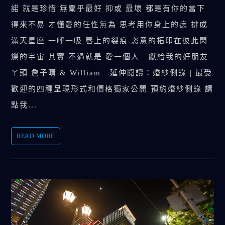
諾 就是珍惜 無關乎最好 抑或 最壞 都是有你的當下
得來不易 才懂愛的任性無為 思考用你身上的痣 排成
滿天星座 一呼一吸 唇上的裂痕 恣意的拓印在彼此閃
爍的宇宙 其實 不過就是 愛一個人 獻給我的好朋友
ㄚ頭 詹子晴 & William 延伸閱讀：婚紗側錄 | 最受
歡迎的四種呈現形式和價格獨家公開 預約婚紗側錄 請
點我...
READ MORE