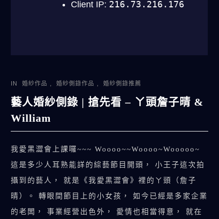
IN
婚紗作品
,
婚紗側錄作品
,
婚紗側錄推薦
藝人婚紗側錄 | 搶先看 – ㄚ頭詹子晴 &
William
我愛黑澀會上課囉~~~ Woooo~~Woooo~Wooooo~
這是多少人耳熟能詳的綜藝節目開頭， 小王子這次拍
攝到的藝人， 就是《我愛黑澀會》裡的ㄚ頭（詹子
晴）。 轉眼間節目上的小女孩， 如今已經是多家企業
的老闆， 事業經營出色外， 愛情也相當得意， 就在