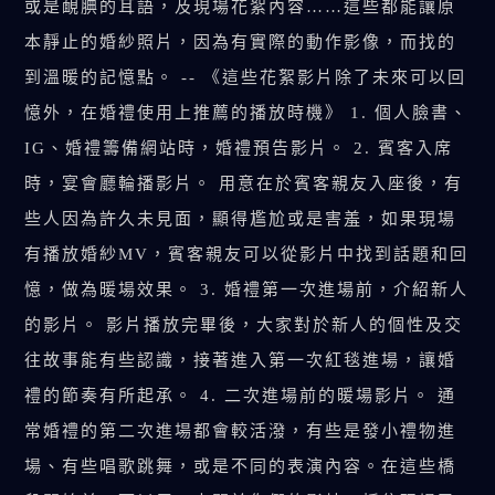
或是靦腆的耳語，及現場花絮內容……這些都能讓原
本靜止的婚紗照片，因為有實際的動作影像，而找的
到溫暖的記憶點。 -- 《這些花絮影片除了未來可以回
憶外，在婚禮使用上推薦的播放時機》 1. 個人臉書、
IG、婚禮籌備網站時，婚禮預告影片。 2. 賓客入席
時，宴會廳輪播影片。 用意在於賓客親友入座後，有
些人因為許久未見面，顯得尷尬或是害羞，如果現場
有播放婚紗MV，賓客親友可以從影片中找到話題和回
憶，做為暖場效果。 3. 婚禮第一次進場前，介紹新人
的影片。 影片播放完畢後，大家對於新人的個性及交
往故事能有些認識，接著進入第一次紅毯進場，讓婚
禮的節奏有所起承。 4. 二次進場前的暖場影片。 通
常婚禮的第二次進場都會較活潑，有些是發小禮物進
場、有些唱歌跳舞，或是不同的表演內容。在這些橋