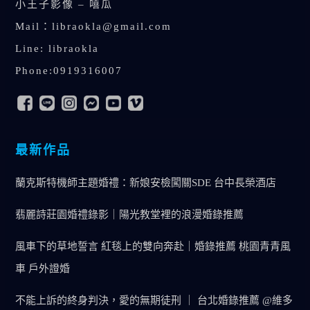
小王子影像 – 嘻瓜
Mail：
libraokla@gmail.com
Line: libraokla
Phone:0919316007
最新作品
蘭克斯特機師主題婚禮：新娘安檢闖關SDE 台中長榮酒店
翡麗詩莊園婚禮錄影｜陽光教堂裡的浪漫婚錄推薦
風車下的草地誓言 紅毯上的雙向奔赴｜婚錄推薦 桃園青青風
車 戶外證婚
不能上訴的終身判決，愛的無期徒刑 ｜ 台北婚錄推薦 @維多