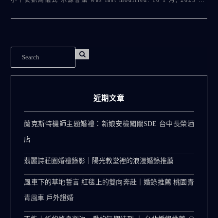
小平安抓周儀式 水源會館 was last modified: 10 1 月, 2025 …
近期文章
蘭克斯特機師主題婚禮：新娘安檢闖關SDE 台中長榮酒
店
翡麗詩莊園婚禮錄影｜陽光教堂裡的浪漫婚錄推薦
風車下的草地誓言 紅毯上的雙向奔赴｜婚錄推薦 桃園青
青風車 戶外證婚