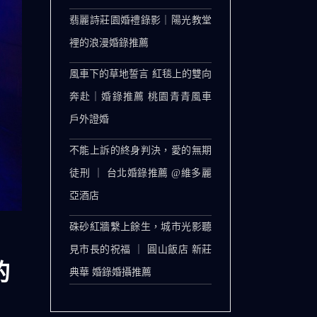
翡麗詩莊園婚禮錄影｜陽光教堂
裡的浪漫婚錄推薦
風車下的草地誓言 紅毯上的雙向
奔赴｜婚錄推薦 桃園青青風車
戶外證婚
不能上訴的終身判決，愛的無期
徒刑 ｜ 台北婚錄推薦 @維多麗
亞酒店
硃砂紅牆繫上餘生，城市光影聽
見市長的祝福 ｜ 圓山飯店 新莊
的
典華 婚錄婚攝推薦