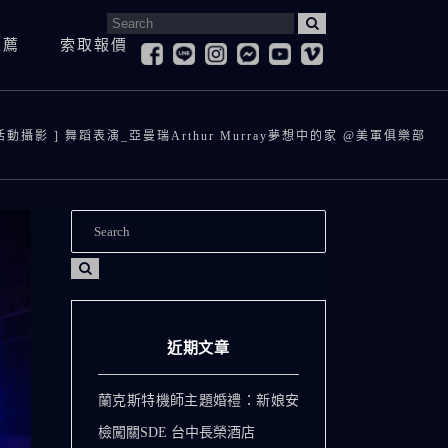
Search
推薦
索取報價
for:
婚紗照
寶寶抓周&慶生紀錄
登
婚紗側錄
 活動攝影 ] 舞蹈表演_亞曼瑞Arthur Murray夢想中的家 @美軍俱樂部
孕婦寫真
求
兒童寫真
訪
寶寶抓周&慶生紀錄
登記拍攝
全家福
愛
孕婦寫真
求婚紀錄
兒童寫真
訪談影片
全家福
愛情微電影
近期文章
蘭克斯特機師主題婚禮：新娘安
檢闖關SDE 台中長榮酒店