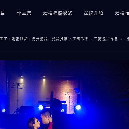
項目
作品集
婚禮準備秘笈
品牌介紹
婚禮
婚禮錄影(總監三機)
婚禮錄影(資深雙機)
王子 | 婚禮錄影 | 海外婚錄 | 婚錄推薦
/
工商作品
/
工商照片作品
/
[
婚禮攝影
婚禮錄影(總監三機)
婚紗照
SDE當日快剪快播
婚禮錄影(資深雙機)
婚紗側錄
海外婚錄
婚禮攝影
SDE當日快剪快播
海外婚錄