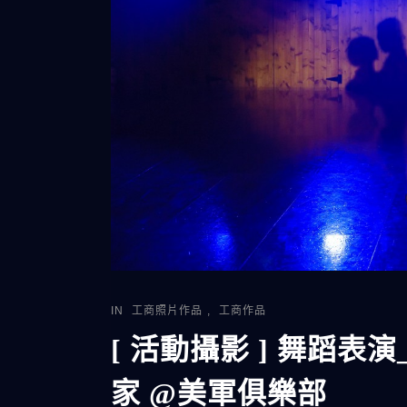
IN
工商照片作品
,
工商作品
[ 活動攝影 ] 舞蹈表演_
家 @美軍俱樂部