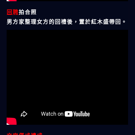
回聘
拍合照
男方家整理女方的回禮後，置於紅木盛帶回。