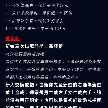
7、茶杯端高高，代代子孫出狀元
8、這杯茶飲乎乾，乎你趕快作阿爸
9、甜茶吃乎春，代代出好子孫
10、甜茶吃乎完，生子孫中狀元
戴金飾
新娘三次出場並坐上高矮椅
為什麼要坐高矮椅呢?
新娘坐在高腳且有靠背的椅子上，象徵著嫁到夫家
有地位，且有娘家做靠山。雙腳放上矮凳，象徵著
嫁到夫家不用做牛做馬，有好命之意。
新人交換戒指，由新郎先至新娘的右邊為新娘
戴上金戒，通常是男生戴左手女生戴右手，這
並沒有嚴正規定，也可以是當初訂量婚戒戒圍