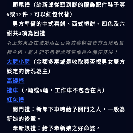
頭尾禮（給新郎從頭到腳的服飾配件鞋子等
6或12件，可以紅包代替）
男方準備的中式喜餅、西式禮餅、四色及六
甜共4項為回禮
以上的東西在結婚用品百貨或喜餅店皆有直接販售
禮盒組，新人們不用到處蒐集像是在解任務啦！
大聘小聘
（金額多寡或是收取與否視男女雙方
談定的情況為主）
高矮椅
禮車
（2輛或6輛，工作車不包含在內）
紅包禮
開門禮：新郎下車時給予開門之人，一般為
新娘的後輩。
牽新娘禮：給予牽新娘之好命婆。