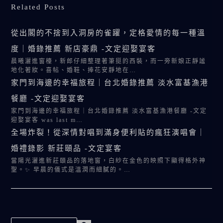
Related Posts
從出閣的不捨到入洞房的雀躍，定格愛情的每一種溫
度｜婚錄推薦 新店豪鼎 -文定迎娶宴客
晨曦灑進窗檯，新郎仔細整理著筆挺的西裝，而一旁新娘正靜謐
地化著妝。喜帖、婚鞋、捧花安靜地在…
家門到海邊的幸福旅程｜台北婚錄推薦 淡水富基漁港
餐廳 -文定迎娶宴客
家門到海邊的幸福旅程｜台北婚錄推薦 淡水富基漁港餐廳 -文定
迎娶宴客 was last m…
全場炸裂！從深情對唱到滿身便利貼的瘋狂演唱會｜
婚禮錄影 新莊頤品 -文定宴客
當陽光灑進新莊頤品的落地窗，白紗在金色的映照下顯得格外神
聖。✨ 早晨的儀式是溫潤而細膩的。…