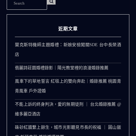
近期文章
蘭克斯特機師主題婚禮：新娘安檢闖關SDE 台中長榮酒
店
翡麗詩莊園婚禮錄影｜陽光教堂裡的浪漫婚錄推薦
風車下的草地誓言 紅毯上的雙向奔赴｜婚錄推薦 桃園青
青風車 戶外證婚
不能上訴的終身判決，愛的無期徒刑 ｜ 台北婚錄推薦 @
維多麗亞酒店
硃砂紅牆繫上餘生，城市光影聽見市長的祝福 ｜ 圓山飯