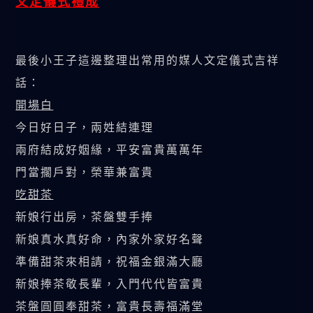
文定儀式禮成
最後小王子這邊整理出常用的媒人文定儀式吉祥
話：
開場白
今日好日子，兩姓結連理
兩府結成好姻緣，平安富貴萬萬年
門當擱戶對，榮華兼富貴
吃甜茶
新娘行出房，茶盤雙手捧
新娘真水真好命，內家外家好名聲
準備甜茶來相請，祝福金銀滿大廳
新娘捧茶敬長輩，入門代代皆富貴
茶盤圓圓奉甜茶，富貴長壽福滿堂