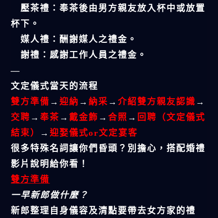
壓茶禮：奉茶後由男方親友放入杯中或放置
杯下。
媒人禮：酬謝媒人之禮金。
謝禮：感謝工作人員之禮金。
—
文定儀式當天的流程
雙方準備
→
迎納
→
納采
→
介紹雙方親友認識
→
交聘
→
奉茶
→
戴金飾
→
合照
→
回聘（文定儀式
結束）
→
迎娶儀式or文定宴客
很多特殊名詞讓你們昏頭？別擔心，搭配婚禮
影片說明給你看！
雙方準備
一早新郎做什麼？
新郎整理自身儀容及清點要帶去女方家的禮