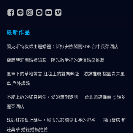
最新作品
蘭克斯特機師主題婚禮：新娘安檢闖關SDE 台中長榮酒店
翡麗詩莊園婚禮錄影｜陽光教堂裡的浪漫婚錄推薦
風車下的草地誓言 紅毯上的雙向奔赴｜婚錄推薦 桃園青青風
車 戶外證婚
不能上訴的終身判決，愛的無期徒刑 ｜ 台北婚錄推薦 @維多
麗亞酒店
硃砂紅牆繫上餘生，城市光影聽見市長的祝福 ｜ 圓山飯店 新
莊典華 婚錄婚攝推薦