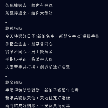
茶甌捧過去，給你有福氣
茶甌捧過來，給你大發財
戴戒指時
今天特選好日子(新娘名字、新郎名字)訂婚掛手指
手指金金金，翁某會同心
翁某若同心，烏土變黃金
手指掛乎正，翁某得人疼
夫妻牽手共打拼，創造前途好名聲
戴金飾時
手環項鍊雙雙對對，新娘子婿萬年富貴
新娘美貌似天仙，天地註定好姻緣
兩府結成好姻緣，平安富貴萬萬年