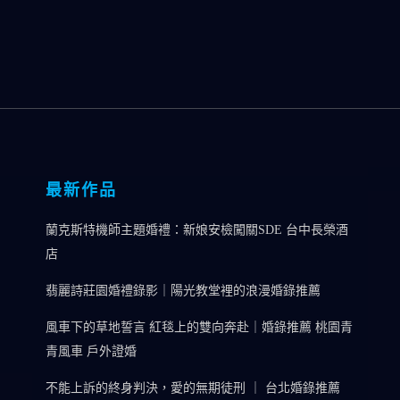
最新作品
蘭克斯特機師主題婚禮：新娘安檢闖關SDE 台中長榮酒
店
翡麗詩莊園婚禮錄影｜陽光教堂裡的浪漫婚錄推薦
風車下的草地誓言 紅毯上的雙向奔赴｜婚錄推薦 桃園青
青風車 戶外證婚
不能上訴的終身判決，愛的無期徒刑 ｜ 台北婚錄推薦