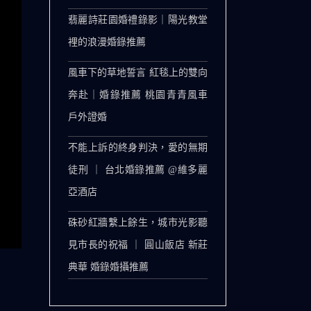
翡麗詩莊園婚禮錄影｜陽光教堂
裡的浪漫婚錄推薦
風車下的草地誓言 紅毯上的雙向
奔赴｜婚錄推薦 桃園青青風車
戶外證婚
不能上訴的終身判決，愛的無期
徒刑 ｜ 台北婚錄推薦 @維多麗
亞酒店
硃砂紅牆繫上餘生，城市光影聽
見市長的祝福 ｜ 圓山飯店 新莊
典華 婚錄婚攝推薦