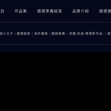
項目
作品集
婚禮準備秘笈
品牌介紹
婚禮
婚禮錄影(總監三機)
婚禮錄影(資深雙機)
錄小王子 | 婚禮錄影 | 海外婚錄 | 婚錄推薦
/
求婚/訪談/微電影作品
/
愛
婚禮攝影
婚禮錄影(總監三機)
婚紗照
SDE當日快剪快播
婚禮錄影(資深雙機)
婚紗側錄
海外婚錄
婚禮攝影
SDE當日快剪快播
海外婚錄