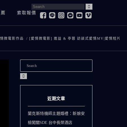
Search
推薦
索取報價
for:
婚紗照
寶寶抓周&慶生紀錄
登
婚紗側錄
情微電影作品
/
[愛情微電影] 進益 & 亭蓉 訪談式愛情MV|愛情短片
孕婦寫真
求
兒童寫真
訪
寶寶抓周&慶生紀錄
登記拍攝
全家福
愛
孕婦寫真
求婚紀錄
兒童寫真
訪談影片
全家福
愛情微電影
近期文章
蘭克斯特機師主題婚禮：新娘安
檢闖關SDE 台中長榮酒店