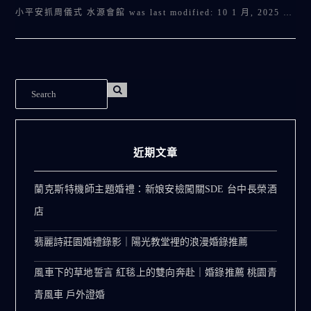
小平安抓周儀式 水源會館 was last modified: 10 1 月, 2025 …
近期文章
蘭克斯特機師主題婚禮：新娘安檢闖關SDE 台中長榮酒
店
翡麗詩莊園婚禮錄影｜陽光教堂裡的浪漫婚錄推薦
風車下的草地誓言 紅毯上的雙向奔赴｜婚錄推薦 桃園青
青風車 戶外證婚