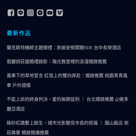
最新作品
蘭克斯特機師主題婚禮：新娘安檢闖關SDE 台中長榮酒店
翡麗詩莊園婚禮錄影｜陽光教堂裡的浪漫婚錄推薦
風車下的草地誓言 紅毯上的雙向奔赴｜婚錄推薦 桃園青青風
車 戶外證婚
不能上訴的終身判決，愛的無期徒刑 ｜ 台北婚錄推薦 @維多
麗亞酒店
硃砂紅牆繫上餘生，城市光影聽見市長的祝福 ｜ 圓山飯店 新
莊典華 婚錄婚攝推薦