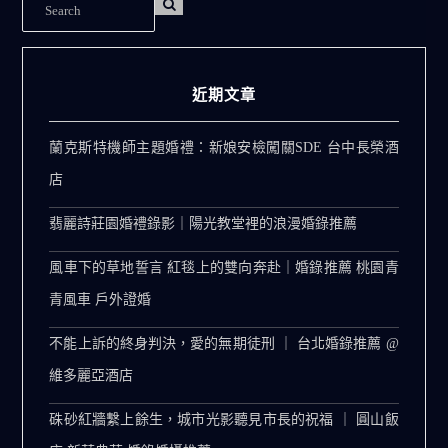
近期文章
蘭克斯特機師主題婚禮：新娘安檢闖關SDE 台中長榮酒
店
翡麗詩莊園婚禮錄影｜陽光教堂裡的浪漫婚錄推薦
風車下的草地誓言 紅毯上的雙向奔赴｜婚錄推薦 桃園青
青風車 戶外證婚
不能上訴的終身判決，愛的無期徒刑 ｜ 台北婚錄推薦 @
維多麗亞酒店
硃砂紅牆繫上餘生，城市光影聽見市長的祝福 ｜ 圓山飯