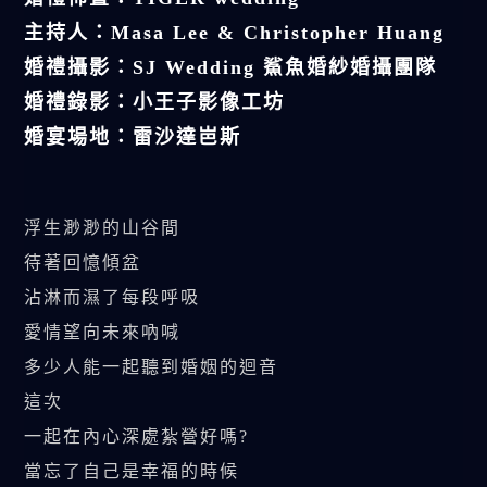
主持人：Masa Lee & Christopher Huang
婚禮攝影：SJ Wedding 鯊魚婚紗婚攝團隊
婚禮錄影：小王子影像工坊
婚宴場地：雷沙達岜斯
浮生渺渺的山谷間
待著回憶傾盆
沾淋而濕了每段呼吸
愛情望向未來吶喊
多少人能一起聽到婚姻的迴音
這次
一起在內心深處紮營好嗎?
當忘了自己是幸福的時候