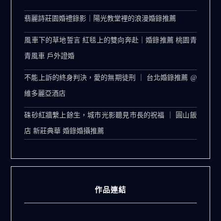
翡麗詩莊園婚禮錄影｜陽光教堂裡的浪漫婚錄推薦
風車下的草地誓言 紅毯上的雙向奔赴｜婚錄推薦 桃園青
青風車 戶外證婚
不能上訴的終身判決，愛的無期徒刑 ｜ 台北婚錄推薦 @
維多麗亞酒店
硃砂紅牆繫上餘生，城市光影聽見市長的祝福 ｜ 圓山飯
店 新莊典華 婚錄婚攝推薦
作品連結