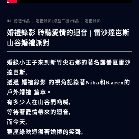
IN
婚禮作品
,
婚禮錄影(總監三機)作品
,
婚禮錄影
婚禮錄影 聆聽愛情的迴音 | 雷沙達岜斯
山谷婚禮派對
婚錄小王子來到新竹尖石鄉的著名露營區雷沙
達岜斯,
透過 婚禮錄影 的視角記錄著Niba和Karen的
戶外婚禮 篇章。
有多少人在山谷間吶喊,
等待著愛情帶來的迴音,
而今天,
整座綠映迴盪著婚禮的笑聲,