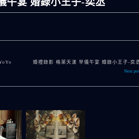
儀午宴 婚錄小王子-奕丞
oYo
婚禮錄影 格萊天漾 早儀午宴 婚錄小王子-奕
Next pos