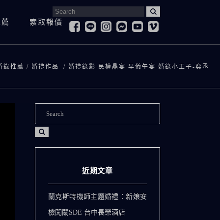
Search
推薦
索取報價
for:
婚紗照
寶寶抓周&慶生紀錄
登
婚紗側錄
 婚錄推薦
/
婚禮作品
/
婚禮錄影 民權晶宴 早儀午宴 婚錄小王子-奕丞
孕婦寫真
求
兒童寫真
訪
寶寶抓周&慶生紀錄
登記拍攝
全家福
愛
孕婦寫真
求婚紀錄
兒童寫真
訪談影片
全家福
愛情微電影
近期文章
蘭克斯特機師主題婚禮：新娘安
檢闖關SDE 台中長榮酒店