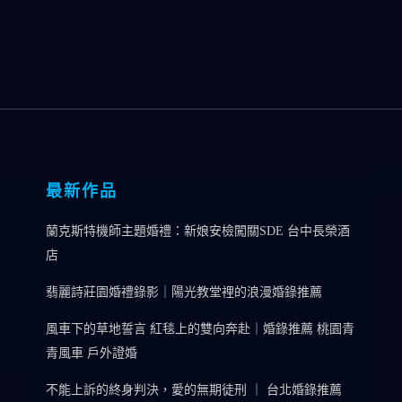
最新作品
蘭克斯特機師主題婚禮：新娘安檢闖關SDE 台中長榮酒
店
翡麗詩莊園婚禮錄影｜陽光教堂裡的浪漫婚錄推薦
風車下的草地誓言 紅毯上的雙向奔赴｜婚錄推薦 桃園青
青風車 戶外證婚
不能上訴的終身判決，愛的無期徒刑 ｜ 台北婚錄推薦