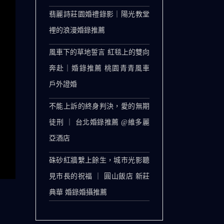
翡麗詩莊園婚禮錄影｜陽光教堂
裡的浪漫婚錄推薦
風車下的草地誓言 紅毯上的雙向
奔赴｜婚錄推薦 桃園青青風車
戶外證婚
不能上訴的終身判決，愛的無期
徒刑 ｜ 台北婚錄推薦 @維多麗
亞酒店
硃砂紅牆繫上餘生，城市光影聽
見市長的祝福 ｜ 圓山飯店 新莊
典華 婚錄婚攝推薦