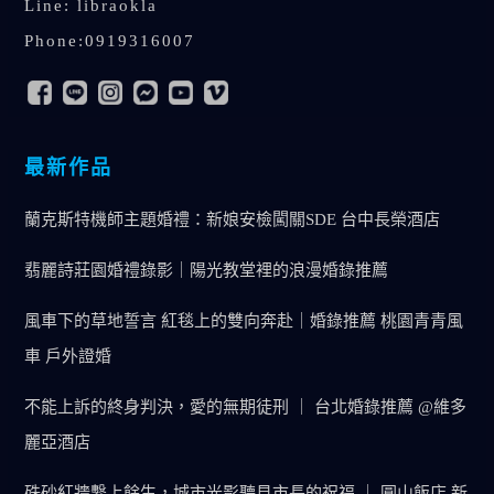
Line: libraokla
Phone:0919316007
最新作品
蘭克斯特機師主題婚禮：新娘安檢闖關SDE 台中長榮酒店
翡麗詩莊園婚禮錄影｜陽光教堂裡的浪漫婚錄推薦
風車下的草地誓言 紅毯上的雙向奔赴｜婚錄推薦 桃園青青風
車 戶外證婚
不能上訴的終身判決，愛的無期徒刑 ｜ 台北婚錄推薦 @維多
麗亞酒店
硃砂紅牆繫上餘生，城市光影聽見市長的祝福 ｜ 圓山飯店 新