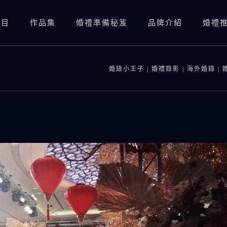
項目
作品集
婚禮準備秘笈
品牌介紹
婚禮
婚禮錄影(總監三機)
婚禮錄影(資深雙機)
婚錄小王子 | 婚禮錄影 | 海外婚錄 |
婚禮攝影
婚禮錄影(總監三機)
婚紗照
SDE當日快剪快播
婚禮錄影(資深雙機)
婚紗側錄
海外婚錄
婚禮攝影
SDE當日快剪快播
海外婚錄