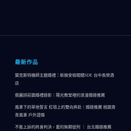
最新作品
蘭克斯特機師主題婚禮：新娘安檢闖關SDE 台中長榮酒
店
翡麗詩莊園婚禮錄影｜陽光教堂裡的浪漫婚錄推薦
風車下的草地誓言 紅毯上的雙向奔赴｜婚錄推薦 桃園青
青風車 戶外證婚
不能上訴的終身判決，愛的無期徒刑 ｜ 台北婚錄推薦