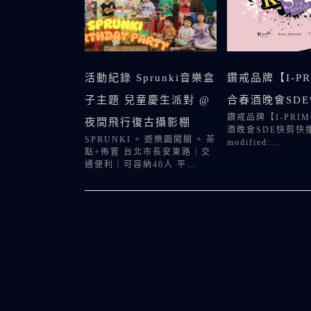
活動紀錄 Sprunki音樂盒
鑽戒品牌【I-P
子主題 兒童慶生派對 @
合春酒晚會SD
鑽戒品牌【I-PRI
夜間飛行復古攝影棚
酒晚會SDE快剪快播 w
SPRUNKI + 遊樂園闖關 + 茶
modified:…
點+佈置 台北市長安東路｜交
通便利｜可容納40人 平…