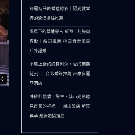
翡麗詩莊園婚禮錄影｜陽光教堂
裡的浪漫婚錄推薦
風車下的草地誓言 紅毯上的雙向
奔赴｜婚錄推薦 桃園青青風車
戶外證婚
不能上訴的終身判決，愛的無期
徒刑 ｜ 台北婚錄推薦 @維多麗
亞酒店
硃砂紅牆繫上餘生，城市光影聽
見市長的祝福 ｜ 圓山飯店 新莊
典華 婚錄婚攝推薦