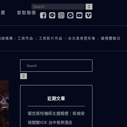
Search
推薦
索取報價
for:
婚紗照
寶寶抓周&慶生紀錄
登
婚紗側錄
 婚錄推薦
/
工商作品
/
工商影片作品
/
台北喜來登形象 – 婚禮體驗日
孕婦寫真
求
兒童寫真
訪
寶寶抓周&慶生紀錄
登記拍攝
全家福
愛
孕婦寫真
求婚紀錄
兒童寫真
訪談影片
全家福
愛情微電影
近期文章
蘭克斯特機師主題婚禮：新娘安
檢闖關SDE 台中長榮酒店