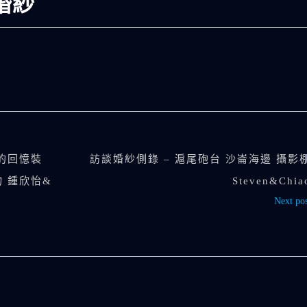
莉婚紗
的回憶裝
訪談婚紗側錄 – 滬尾砲台 沙崙海邊 攝影
 鍾欣怡&
Steven&Chia
Next pos