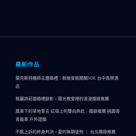
最新作品
蘭克斯特機師主題婚禮：新娘安檢闖關SDE 台中長榮酒
店
翡麗詩莊園婚禮錄影｜陽光教堂裡的浪漫婚錄推薦
風車下的草地誓言 紅毯上的雙向奔赴｜婚錄推薦 桃園青
青風車 戶外證婚
不能上訴的終身判決，愛的無期徒刑 ｜ 台北婚錄推薦