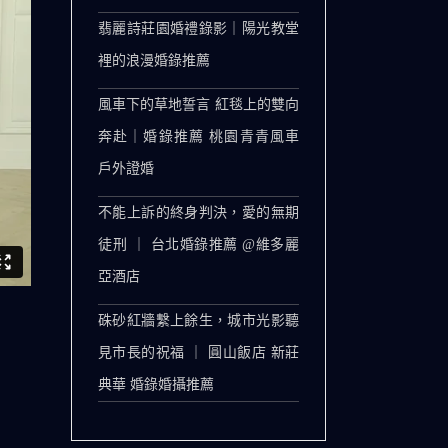
翡麗詩莊園婚禮錄影｜陽光教堂
裡的浪漫婚錄推薦
風車下的草地誓言 紅毯上的雙向
奔赴｜婚錄推薦 桃園青青風車
戶外證婚
不能上訴的終身判決，愛的無期
徒刑 ｜ 台北婚錄推薦 @維多麗
亞酒店
硃砂紅牆繫上餘生，城市光影聽
見市長的祝福 ｜ 圓山飯店 新莊
典華 婚錄婚攝推薦