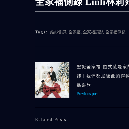
全家福側錄 Linli林
Tags:
婚紗側錄
,
全家福
,
全家福錄影
,
全家福側錄
聖誕全家福 儀式感是家
飾｜我們都是彼此的禮物
孫樂欣
Previous post
Related Posts