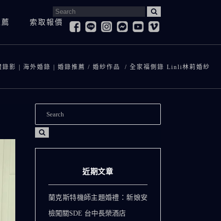
Search
推薦
索取報價
for:
婚紗照
寶寶抓周&慶生紀錄
登
婚紗側錄
禮錄影 | 海外婚錄 | 婚錄推薦
/
婚紗作品
/
全家福側錄 Linli林莉婚紗
孕婦寫真
求
兒童寫真
訪
寶寶抓周&慶生紀錄
登記拍攝
全家福
愛
孕婦寫真
求婚紀錄
兒童寫真
訪談影片
全家福
愛情微電影
近期文章
蘭克斯特機師主題婚禮：新娘安
檢闖關SDE 台中長榮酒店