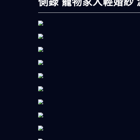
側錄 寵物家人輕婚紗