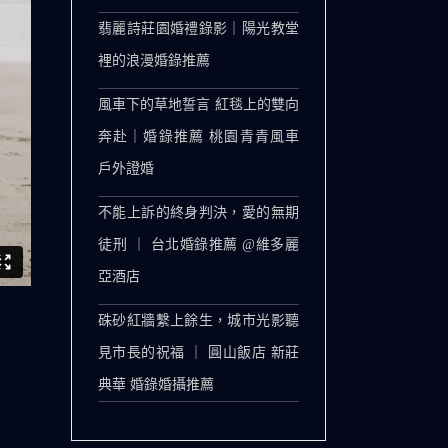
翡麗詩莊園婚禮錄影｜陽光教堂
裡的浪漫婚錄推薦
風車下的草地誓言 紅毯上的雙向
奔赴｜婚錄推薦 桃園青青風車
戶外證婚
不能上訴的終身判決，愛的無期
徒刑 ｜ 台北婚錄推薦 @維多麗
亞酒店
硃砂紅牆繫上餘生，城市光影聽
見市長的祝福 ｜ 圓山飯店 新莊
典華 婚錄婚攝推薦